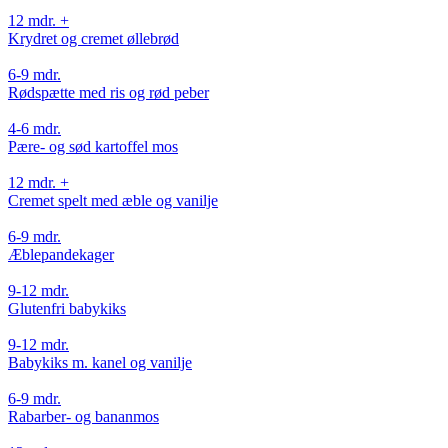
12 mdr. +
Krydret og cremet øllebrød
6-9 mdr.
Rødspætte med ris og rød peber
4-6 mdr.
Pære- og sød kartoffel mos
12 mdr. +
Cremet spelt med æble og vanilje
6-9 mdr.
Æblepandekager
9-12 mdr.
Glutenfri babykiks
9-12 mdr.
Babykiks m. kanel og vanilje
6-9 mdr.
Rabarber- og bananmos