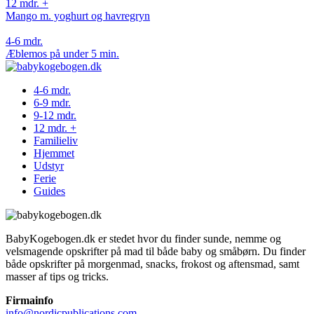
12 mdr. +
Mango m. yoghurt og havregryn
4-6 mdr.
Æblemos på under 5 min.
4-6 mdr.
6-9 mdr.
9-12 mdr.
12 mdr. +
Familieliv
Hjemmet
Udstyr
Ferie
Guides
BabyKogebogen.dk er stedet hvor du finder sunde, nemme og
velsmagende opskrifter på mad til både baby og småbørn. Du finder
både opskrifter på morgenmad, snacks, frokost og aftensmad, samt
masser af tips og tricks.
Firmainfo
info@nordicpublications.com