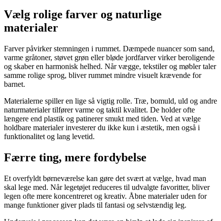
Vælg rolige farver og naturlige
materialer
Farver påvirker stemningen i rummet. Dæmpede nuancer som sand,
varme gråtoner, støvet grøn eller bløde jordfarver virker beroligende
og skaber en harmonisk helhed. Når vægge, tekstiler og møbler taler
samme rolige sprog, bliver rummet mindre visuelt krævende for
barnet.
Materialerne spiller en lige så vigtig rolle. Træ, bomuld, uld og andre
naturmaterialer tilfører varme og taktil kvalitet. De holder ofte
længere end plastik og patinerer smukt med tiden. Ved at vælge
holdbare materialer investerer du ikke kun i æstetik, men også i
funktionalitet og lang levetid.
Færre ting, mere fordybelse
Et overfyldt børneværelse kan gøre det svært at vælge, hvad man
skal lege med. Når legetøjet reduceres til udvalgte favoritter, bliver
legen ofte mere koncentreret og kreativ. Åbne materialer uden for
mange funktioner giver plads til fantasi og selvstændig leg.