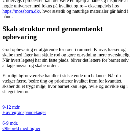
Undervejs i processen kan det være en hjælp at lade sig inspirere af
nogle universer med fokus på kvalitet og ro – eksempelvis hos
https://mossborn.dk/
, hvor æstetik og naturlige materialer går hånd i
hånd.
Skab struktur med gennemtænkt
opbevaring
God opbevaring er afgørende for roen i rummet. Kurve, kasser og
skabe med låger kan skjule rod og gøre oprydning mere overskuelig.
Når hvert legetøj har sin faste plads, bliver det lettere for barnet selv
at tage ansvar og skabe orden.
Et roligt børneværelse handler i sidste ende om balance. Når du
vælger færre, bedre ting og prioriterer kvalitet frem for kvantitet,
skaber du et trygt miljø, hvor barnet kan lege, hvile og udvikle sig i
sit eget tempo.
9-12 mdr.
Havregrødspandekager
6-9 mdr.
Øllebrød med figner