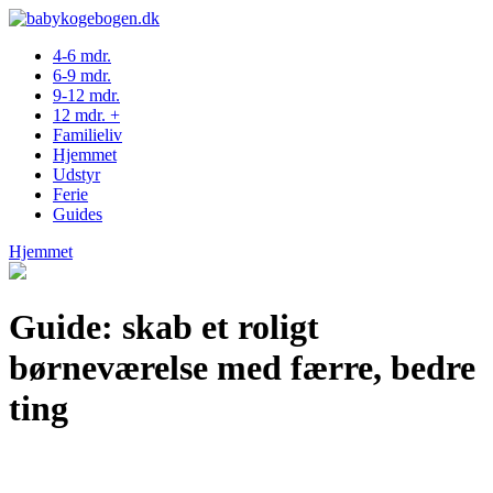
4-6 mdr.
6-9 mdr.
9-12 mdr.
12 mdr. +
Familieliv
Hjemmet
Udstyr
Ferie
Guides
Hjemmet
Guide: skab et roligt
børneværelse med færre, bedre
ting