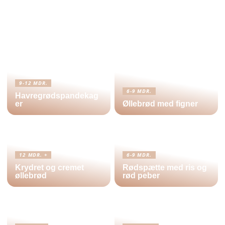
9-12 MDR.
6-9 MDR.
Havregrødspandekag
er
Øllebrød med figner
12 MDR. +
6-9 MDR.
Krydret og cremet
Rødspætte med ris og
øllebrød
rød peber