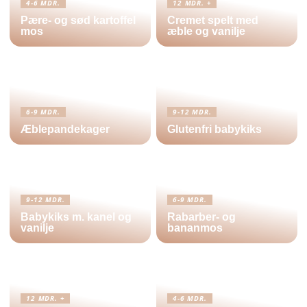
4-6 MDR.
12 MDR. +
Pære- og sød kartoffel
Cremet spelt med
mos
æble og vanilje
6-9 MDR.
9-12 MDR.
Æblepandekager
Glutenfri babykiks
9-12 MDR.
6-9 MDR.
Babykiks m. kanel og
Rabarber- og
vanilje
bananmos
12 MDR. +
4-6 MDR.