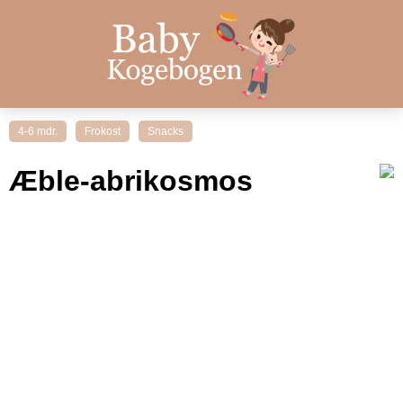
4-6 mdr.
Frokost
Snacks
Æble-abrikosmos