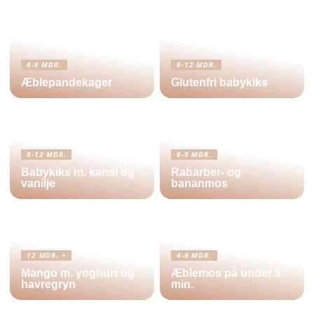
6-9 MDR.
9-12 MDR.
Æblepandekager
Glutenfri babykiks
9-12 MDR.
6-9 MDR.
Babykiks m. kanel og
Rabarber- og
vanilje
bananmos
12 MDR. +
4-6 MDR.
Mango m. yoghurt og
Æblemos på under 5
havregryn
min.