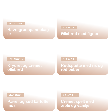
9-12 MDR.
6-9 MDR.
Havregrødspandekag
er
Øllebrød med figner
12 MDR. +
6-9 MDR.
Krydret og cremet
Rødspætte med ris og
øllebrød
rød peber
4-6 MDR.
12 MDR. +
Pære- og sød kartoffel
Cremet spelt med
mos
æble og vanilje