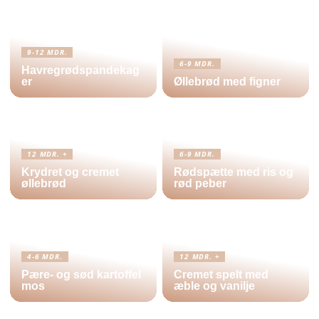
9-12 MDR.
6-9 MDR.
Havregrødspandekag
er
Øllebrød med figner
12 MDR. +
6-9 MDR.
Krydret og cremet
Rødspætte med ris og
øllebrød
rød peber
4-6 MDR.
12 MDR. +
Pære- og sød kartoffel
Cremet spelt med
mos
æble og vanilje