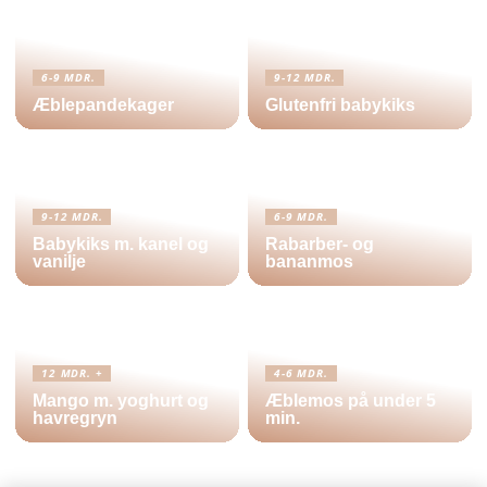
6-9 MDR.
9-12 MDR.
Æblepandekager
Glutenfri babykiks
9-12 MDR.
6-9 MDR.
Babykiks m. kanel og
Rabarber- og
vanilje
bananmos
12 MDR. +
4-6 MDR.
Mango m. yoghurt og
Æblemos på under 5
havregryn
min.