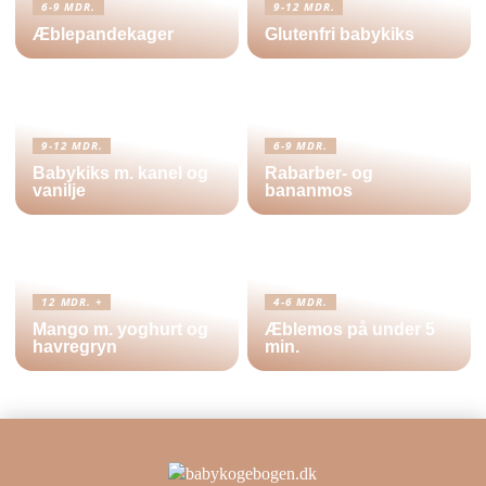
6-9 MDR.
9-12 MDR.
Æblepandekager
Glutenfri babykiks
9-12 MDR.
6-9 MDR.
Babykiks m. kanel og
Rabarber- og
vanilje
bananmos
12 MDR. +
4-6 MDR.
Mango m. yoghurt og
Æblemos på under 5
havregryn
min.