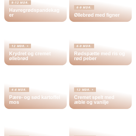
9-12 MDR.
6-9 MDR.
Havregrødspandekag
er
Øllebrød med figner
12 MDR. +
6-9 MDR.
Krydret og cremet
Rødspætte med ris og
øllebrød
rød peber
4-6 MDR.
12 MDR. +
Pære- og sød kartoffel
Cremet spelt med
mos
æble og vanilje