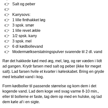
Salt og peber
Karrysovs:
1 lille finthakket løg
3 spsk. smør
1 lille revet æble
1/2 spsk. karry
3 spsk. mel
6 dl kødbollevand
Modermælkserstatningspulver svarende til 2 dl. vand
Rør det hakkede kød med æg, mel, løg, og rør væden i lidt
ad gangen. Krydr farsen med salt og peber (ikke for meget
salt). Lad farsen hvile et kvarter i køleskabet. Bring en gryde
med letsaltet vand i kog.
Form kødboller til passende størrelse og kom dem i det
kogende vand. Lad dem koge ved svag varme 8-10 min.,
eller til bollerne er faste, tag dem op med en hulske, og lad
dem køle af i en sigte.