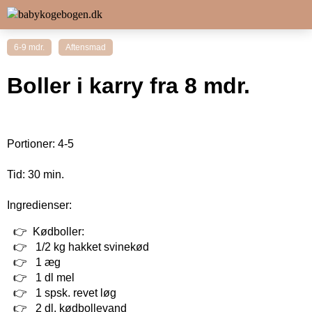
6-9 mdr.
Aftensmad
Boller i karry fra 8 mdr.
Portioner: 4-5
Tid: 30 min.
Ingredienser:
Kødboller:
1/2 kg hakket svinekød
1 æg
1 dl mel
1 spsk. revet løg
2 dl. kødbollevand