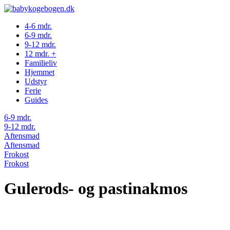
4-6 mdr.
6-9 mdr.
9-12 mdr.
12 mdr. +
Familieliv
Hjemmet
Udstyr
Ferie
Guides
6-9 mdr.
9-12 mdr.
Aftensmad
Aftensmad
Frokost
Frokost
Gulerods- og pastinakmos