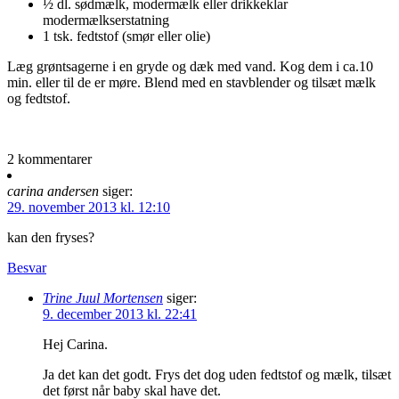
½ dl. sødmælk, modermælk eller drikkeklar
modermælkserstatning
1 tsk. fedtstof (smør eller olie)
Læg grøntsagerne i en gryde og dæk med vand. Kog dem i ca.10
min. eller til de er møre. Blend med en stavblender og tilsæt mælk
og fedtstof.
2 kommentarer
carina andersen
siger:
29. november 2013 kl. 12:10
kan den fryses?
Besvar
Trine Juul Mortensen
siger:
9. december 2013 kl. 22:41
Hej Carina.
Ja det kan det godt. Frys det dog uden fedtstof og mælk, tilsæt
det først når baby skal have det.