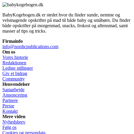
BabyKogebogen.dk er stedet hvor du finder sunde, nemme og
velsmagende opskrifter på mad til både baby og småbørn. Du finder
både opskrifter på morgenmad, snacks, frokost og aftensmad, samt
masser af tips og tricks.
Firmainfo
info@nordicpublications.com
Om os
Vores historie
Redaktionen
Ledige stillinger
Giv et bidrag
Community
Henvendelser
Samarbejde
Annoncering
Partnere
Presse
Kontakt
Mere viden
Nyhedsbrev
Følg os
Cookies og persondata