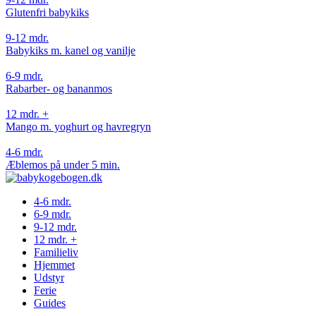
Glutenfri babykiks
9-12 mdr.
Babykiks m. kanel og vanilje
6-9 mdr.
Rabarber- og bananmos
12 mdr. +
Mango m. yoghurt og havregryn
4-6 mdr.
Æblemos på under 5 min.
4-6 mdr.
6-9 mdr.
9-12 mdr.
12 mdr. +
Familieliv
Hjemmet
Udstyr
Ferie
Guides