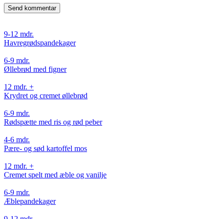
9-12 mdr.
Havregrødspandekager
6-9 mdr.
Øllebrød med figner
12 mdr. +
Krydret og cremet øllebrød
6-9 mdr.
Rødspætte med ris og rød peber
4-6 mdr.
Pære- og sød kartoffel mos
12 mdr. +
Cremet spelt med æble og vanilje
6-9 mdr.
Æblepandekager
9-12 mdr.