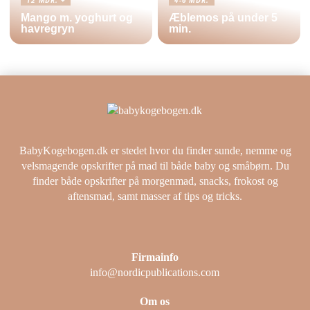
12 MDR. +
4-6 MDR.
Mango m. yoghurt og
Æblemos på under 5
havregryn
min.
BabyKogebogen.dk er stedet hvor du finder sunde, nemme og
velsmagende opskrifter på mad til både baby og småbørn. Du
finder både opskrifter på morgenmad, snacks, frokost og
aftensmad, samt masser af tips og tricks.
Firmainfo
info@nordicpublications.com
Om os