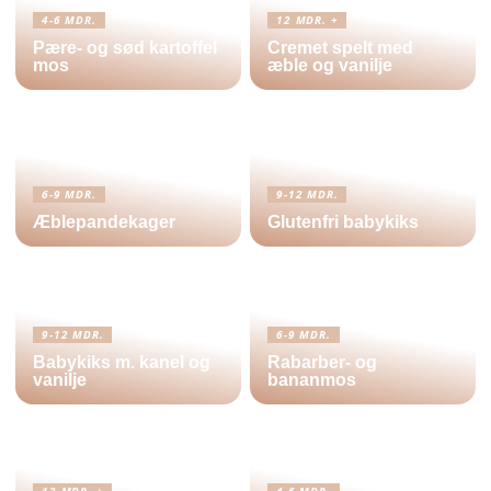
4-6 MDR.
12 MDR. +
Pære- og sød kartoffel
Cremet spelt med
mos
æble og vanilje
6-9 MDR.
9-12 MDR.
Æblepandekager
Glutenfri babykiks
9-12 MDR.
6-9 MDR.
Babykiks m. kanel og
Rabarber- og
vanilje
bananmos