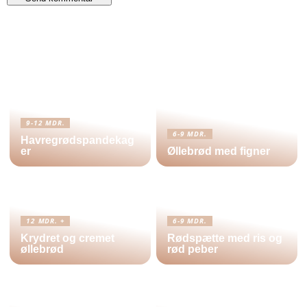
9-12 MDR.
6-9 MDR.
Havregrødspandekag
er
Øllebrød med figner
12 MDR. +
6-9 MDR.
Krydret og cremet
Rødspætte med ris og
øllebrød
rød peber