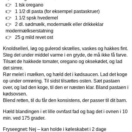
1 tsk oregano
1 1/2 dl pasta (for eksempel pastaskruer)
1 1/2 spsk hvedemel
2 dl. sødmælk, modermælk eller drikkeklar
modermælkserstatning
25 g mild revet ost
Knoldselleri, løg og gulerod skrælles, vaskes og hakkes fint.
Steg det under middel varme i en gryde, de må ikke få farve.
Tilsæt de hakkede tomater, oregano og oksekødet, og lad
det simre.
Rør melet i mælken, og hæld det i kødsaucen. Lad det koge
op under omrøring. Til sidst tilsættes osten. Sæt pastaen
over, og lad den koge, til den er næsten klar. Bland pastaen i
kødsovsen.
Blend retten, til du får den konsistens, der passer til dit barn.
Hæld blandingen i et lille ovnfast fad og bag det i ovnen i 10
min. ved 175 grader.
Fryseegnet: Nej – kan holde i køleskabet i 2 dage