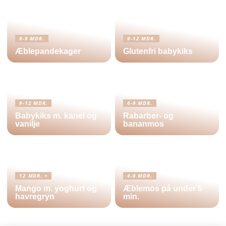
6-9 MDR.
9-12 MDR.
Æblepandekager
Glutenfri babykiks
9-12 MDR.
6-9 MDR.
Babykiks m. kanel og
Rabarber- og
vanilje
bananmos
12 MDR. +
4-6 MDR.
Mango m. yoghurt og
Æblemos på under 5
havregryn
min.