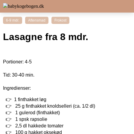
6-9 mdr.
Aftensmad
Frokost
Lasagne fra 8 mdr.
Portioner: 4-5
Tid: 30-40 min.
Ingredienser:
1 finthakket løg
25 g finthakket knoldselleri (ca. 1/2 dl)
1 gulerod (finthakket)
1 spsk rapsolie
2,5 dl hakkede tomater
100 g hakket oksekød