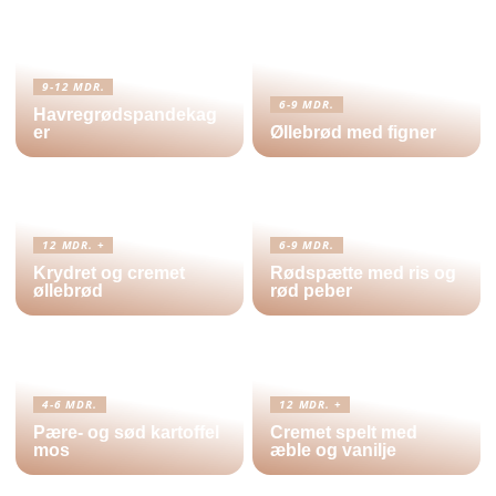
9-12 MDR.
6-9 MDR.
Havregrødspandekag
er
Øllebrød med figner
12 MDR. +
6-9 MDR.
Krydret og cremet
Rødspætte med ris og
øllebrød
rød peber
4-6 MDR.
12 MDR. +
Pære- og sød kartoffel
Cremet spelt med
mos
æble og vanilje