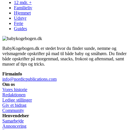
12 mdr. +
Familieliv
Hjemmet
Udstyr
Ferie
Guides
BabyKogebogen.dk er stedet hvor du finder sunde, nemme og
velsmagende opskrifter på mad til både baby og småbørn. Du finder
både opskrifter på morgenmad, snacks, frokost og aftensmad, samt
masser af tips og tricks.
Firmainfo
info@nordicpublications.com
Om os
Vores historie
Redaktionen
Ledige stillinger
Giv et bidrag
Community
Henvendelser
Samarbejde
Annoncering