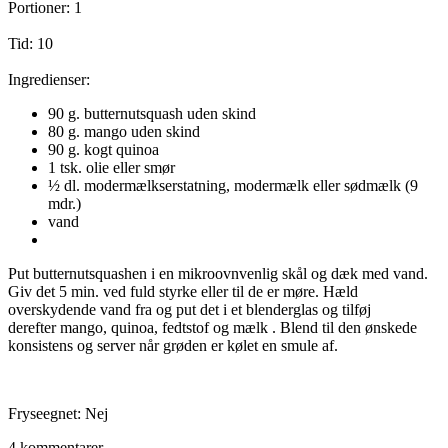
Portioner: 1
Tid: 10
Ingredienser:
90 g. butternutsquash uden skind
80 g. mango uden skind
90 g. kogt quinoa
1 tsk. olie eller smør
½ dl. modermælkserstatning, modermælk eller sødmælk (9
mdr.)
vand
Put butternutsquashen i en mikroovnvenlig skål og dæk med vand.
Giv det 5 min. ved fuld styrke eller til de er møre. Hæld
overskydende vand fra og put det i et blenderglas og tilføj
derefter mango, quinoa, fedtstof og mælk . Blend til den ønskede
konsistens og server når grøden er kølet en smule af.
Fryseegnet: Nej
4 kommentarer