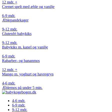
12 mdr. +
Cremet spelt med æble og vanilje
6-9 mdr.
Æblepandekager
9-12 mdr.
Glutenfri babykiks
9-12 mdr.
Babykiks m. kanel og vanilje
6-9 mdr.
Rabarber- og bananmos
12 mdr. +
Mango m. yoghurt og havregryn
4-6 mdr.
Æblemos på under 5 min.
4-6 mdr.
6-9 mdr.
9-12 mdr.