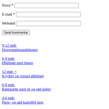
Navn
*
E-mail
*
Websted
9-12 mdr.
Havregrødspandekager
6-9 mdr.
Øllebrød med figner
12 mdr. +
Krydret og cremet øllebrød
6-9 mdr.
Rødspætte med ris og rød peber
4-6 mdr.
Pære- og sød kartoffel mos