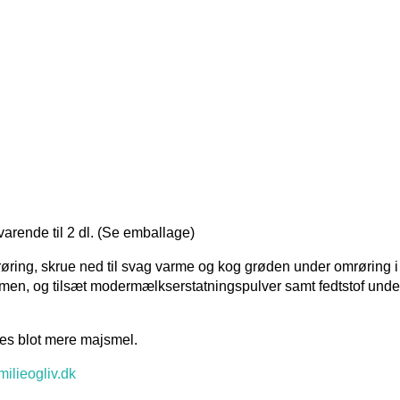
rende til 2 dl. (Se emballage)
øring, skrue ned til svag varme og kog grøden under omrøring i
armen, og tilsæt modermælkserstatningspulver samt fedtstof unde
tes blot mere majsmel.
ilieogliv.dk