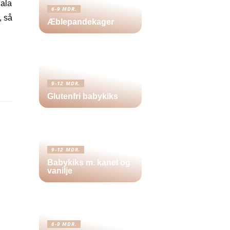
 ala
6-9 MDR.
, så
Æblepandekager
9-12 MDR.
Glutenfri babykiks
9-12 MDR.
Babykiks m. kanel og
vanilje
6-9 MDR.