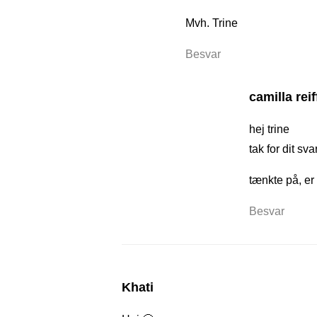
Mvh. Trine
Besvar
camilla reif
hej trine
tak for dit sva
tænkte på, er
Besvar
Khati