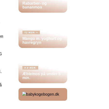
Rabarber- og
bananmos
e
12 MDR. +
en
Mango m. yoghurt og
havregryn
G
4-6 MDR.
.
Æblemos på under 5
min.
å