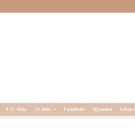
9-12 Mdr.
12 Mdr. +
Familieliv
Hjemmet
Udsty