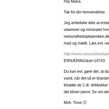
Hej Maria.
Tak for din henvendelse.
Jeg anbefaler ikke at ers
vitaminer og mineraler hvi
netsundhedsplejersken.dk i
mad og mælk. Læs evt. n
http://www.netsundhedsp
ERNÆRING&id=14743
Du kan evt. gøre det, at du
vand, når det så er blandet
tilsætte de 2 dl. drikkekl
det bliver jævnt. Se om det
Mvh. Trine 🙂