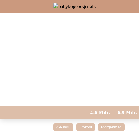
4-6 Mdr.
6-9 Mdr.
4-6 mdr.
Frokost
Morgenmad