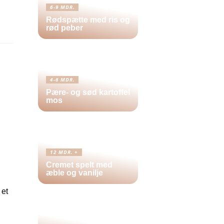
6-9 MDR.
Rødspætte med ris og
rød peber
4-6 MDR.
Pære- og sød kartoffel
mos
12 MDR. +
Cremet spelt med
æble og vanilje
 et