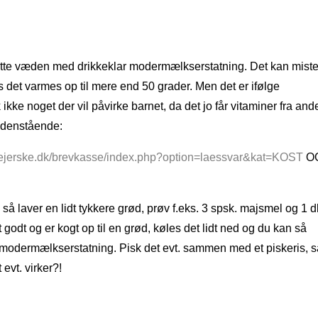
tatte væden med drikkeklar modermælkserstatning. Det kan mist
s det varmes op til mere end 50 grader. Men det er ifølge
kke noget der vil påvirke barnet, da det jo får vitaminer fra and
edenstående:
lejerske.dk/brevkasse/index.php?option=laessvar&kat=KOST
O
 så laver en lidt tykkere grød, prøv f.eks. 3 spsk. majsmel og 1 dl
 godt og er kogt op til en grød, køles det lidt ned og du kan så
ar modermælkserstatning. Pisk det evt. sammen med et piskeris, s
 evt. virker?!