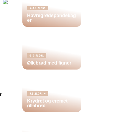
9-12 MDR.
Havregrødspandekag
er
6-9 MDR.
Øllebrød med figner
12 MDR. +
r
Krydret og cremet
øllebrød