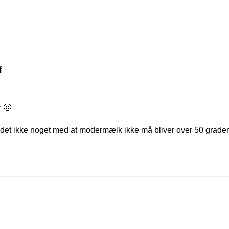
f
r 🙂
 det ikke noget med at modermælk ikke må bliver over 50 grade