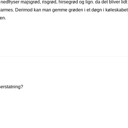
edfryser majsgrød, risgrød, hirsegrød og lign. da det bliver lidt
pvarmes. Derimod kan man gemme grøden i et døgn i køleskabet
gen.
erstatning?