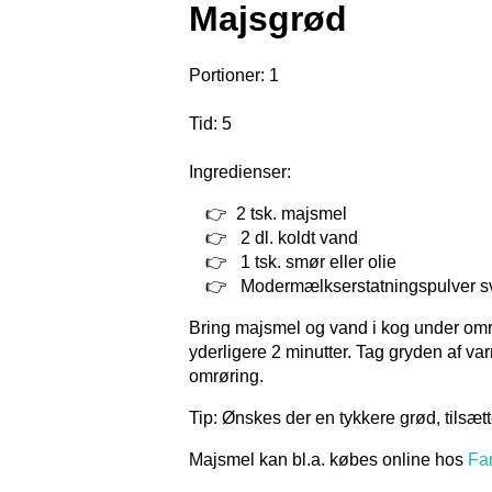
Majsgrød
Portioner: 1
Tid: 5
Ingredienser:
2 tsk. majsmel
2 dl. koldt vand
1 tsk. smør eller olie
Modermælkserstatningspulver sva
Bring majsmel og vand i kog under omr
yderligere 2 minutter. Tag gryden af v
omrøring.
Tip: Ønskes der en tykkere grød, tilsæt
Majsmel kan bl.a. købes online hos
Fam