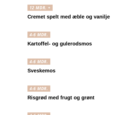
12 MDR. +
Cremet spelt med æble og vanilje
4-6 MDR.
Kartoffel- og gulerodsmos
4-6 MDR.
Sveskemos
4-6 MDR.
Risgrød med frugt og grønt