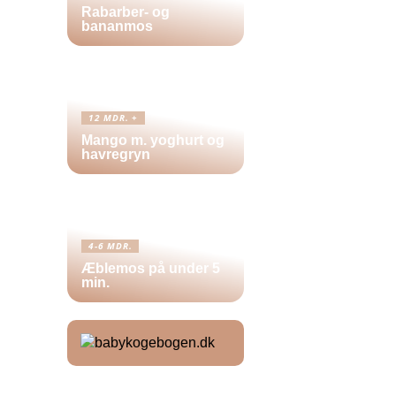
Rabarber- og
bananmos
12 MDR. +
Mango m. yoghurt og
havregryn
4-6 MDR.
Æblemos på under 5
min.