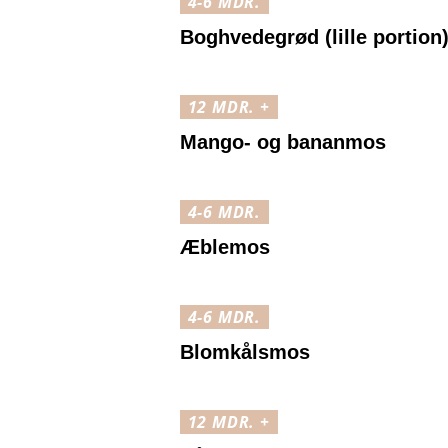
4-6 MDR.
Boghvedegrød (lille portion
12 MDR. +
Mango- og bananmos
4-6 MDR.
Æblemos
4-6 MDR.
Blomkålsmos
12 MDR. +