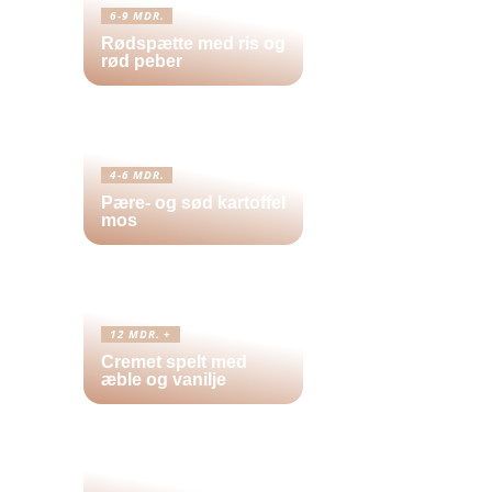
6-9 MDR.
Rødspætte med ris og
rød peber
4-6 MDR.
Pære- og sød kartoffel
mos
12 MDR. +
Cremet spelt med
æble og vanilje