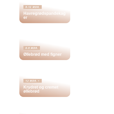
9-12 MDR.
Havregrødspandekag
er
6-9 MDR.
Øllebrød med figner
12 MDR. +
Krydret og cremet
øllebrød