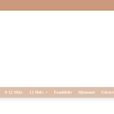
9-12 Mdr.
12 Mdr. +
Familieliv
Hjemmet
Udsty