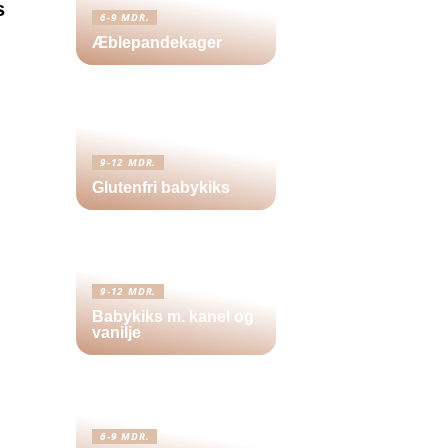
s
6-9 MDR.
Æblepandekager
9-12 MDR.
Glutenfri babykiks
9-12 MDR.
Babykiks m. kanel og
vanilje
6-9 MDR.