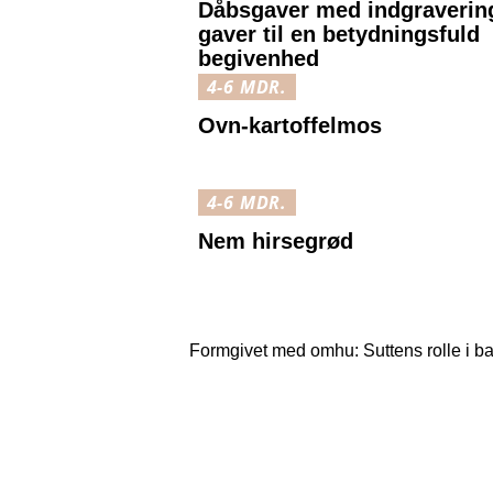
Dåbsgaver med indgraverin
gaver til en betydningsfuld
begivenhed
4-6 MDR.
Ovn-kartoffelmos
4-6 MDR.
Nem hirsegrød
Formgivet med omhu: Suttens rolle i b