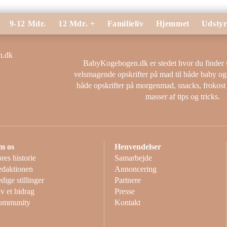
9-12 Mdr.
12 Mdr. +
Familieliv
Hjemmet
Udsty
BabyKogebogen.dk er stedet hvor du finder
velsmagende opskrifter på mad til både baby o
både opskrifter på morgenmad, snacks, frokost
masser af tips og tricks.
m os
Henvendelser
res historie
Samarbejde
daktionen
Annoncering
dige stillinger
Partnere
v et bidrag
Presse
ommunity
Kontakt