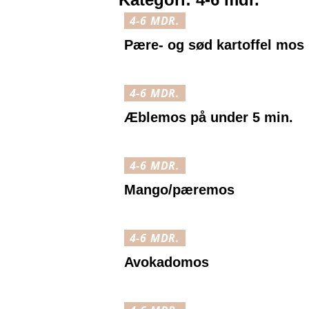
4-6 MDR.
Pære- og sød kartoffel mos
4-6 MDR.
Æblemos på under 5 min.
4-6 MDR.
Mango/pæremos
4-6 MDR.
Avokadomos