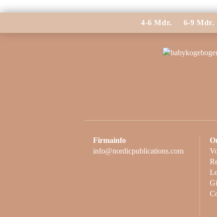
4-6 Mdr.
6-9 Mdr.
Firmainfo
O
info@nordicpublications.com
Vo
Re
Le
Gi
C