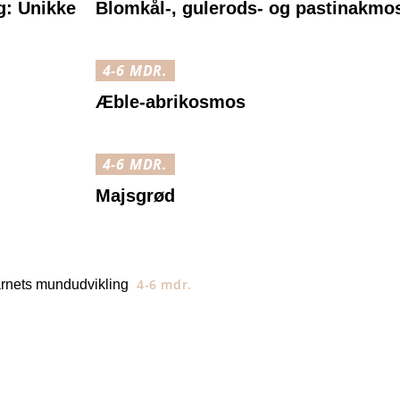
g: Unikke
Blomkål-, gulerods- og pastinakmo
4-6 MDR.
Æble-abrikosmos
4-6 MDR.
Majsgrød
4-6 mdr.
arnets mundudvikling